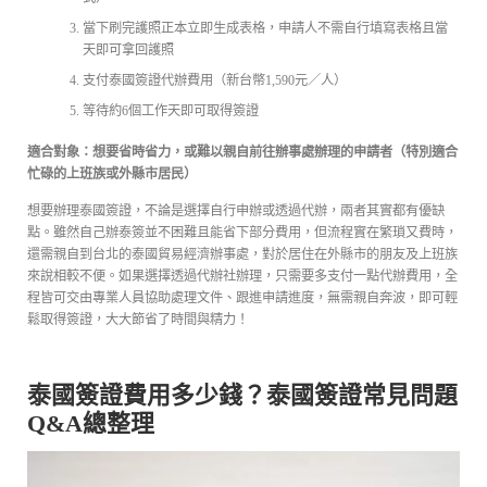
當下刷完護照正本立即生成表格，申請人不需自行填寫表格且當
天即可拿回護照
支付泰國簽證代辦費用（新台幣1,590元／人）
等待約6個工作天即可取得簽證
適合對象：想要省時省力，或難以親自前往辦事處辦理的申請者（特別適合
忙碌的上班族或外縣市居民）
想要辦理泰國簽證，不論是選擇自行申辦或透過代辦，兩者其實都有優缺
點。雖然自己辦泰簽並不困難且能省下部分費用，但流程實在繁瑣又費時，
還需親自到台北的泰國貿易經濟辦事處，對於居住在外縣市的朋友及上班族
來說相較不便。如果選擇透過代辦社辦理，只需要多支付一點代辦費用，全
程皆可交由專業人員協助處理文件、跟進申請進度，無需親自奔波，即可輕
鬆取得簽證，大大節省了時間與精力！
泰國簽證費用多少錢？泰國簽證常見問題
Q&A總整理