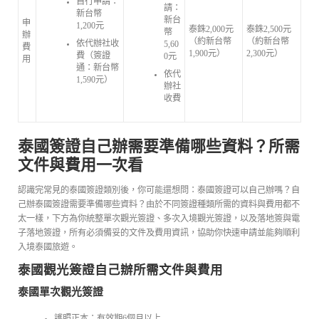
自行申請：
請：
新台幣
新台
申
1,200元
泰銖2,000元
泰銖2,500元
幣
辦
（約新台幣
（約新台幣
依代辦社收
5,60
費
1,900元）
2,300元）
費（簽證
0元
用
通：新台幣
依代
1,590元）
辦社
收費
泰國簽證自己辦需要準備哪些資料？所需
文件與費用一次看
認識完常見的泰國簽證類別後，你可能還想問：泰國簽證可以自己辦嗎？自
己辦泰國簽證需要準備哪些資料？由於不同簽證種類所需的資料與費用都不
太一樣，下方為你統整單次觀光簽證、多次入境觀光簽證，以及落地簽與電
子落地簽證，所有必須備妥的文件及費用資訊，協助你快速申請並能夠順利
入境泰國旅遊。
泰國觀光簽證自己辦所需文件與費用
泰國單次觀光簽證
護照正本：有效期6個月以上