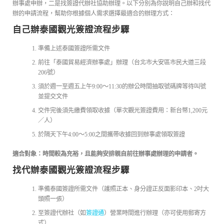
辦事處申辦，二是找簽證代辦社協助辦理。以下分別為你說明自己辦和找代
辦的申請流程，幫助你根據個人需求選擇最適合的辦理方式：
自己辦泰國觀光簽證流程步驟
準備上述泰國簽證所需文件
前往「泰國貿易經濟辦事處」辦理（台北市大安區市民大道三段
206號）
須於週一至週五上午9:00～11:30的辦公時間抽取號碼牌等待叫號
並提交文件
交件完後須先繳費領取收據（單次觀光簽證費用：新台幣1,200元
／人）
於隔天下午4:00～5:00之間攜帶收據回到辦事處領取簽證
適合對象：時間較為充裕，且能夠安排親自前往辦事處辦理的申請者。
找代辦泰國觀光簽證流程步驟
準備泰國簽證所需文件（護照正本、身分證正反面影印本、2吋大
頭照一張）
至簽證代辦社（如
簽證通
）營業時間進行辦理（亦可使用郵寄方
式）