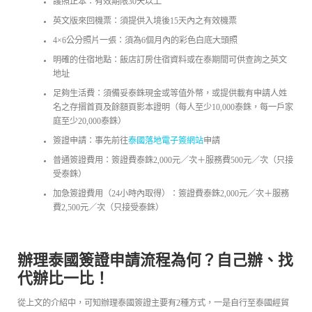
護照正本：有效期限30天以上
英文版來回機票：須提供入境後15天內之有效機票
4×6公分照片一張：須為6個月內的彩色白底大頭照
明確的住宿地點：飯店訂房住宿資料或在泰期間可供查詢之英文
地址
足夠生活費：須備妥泰銖現金或等值外幣，或提供載有申請人姓
名之存摺首頁及餘額頁影本證明（每人至少10,000泰銖，每一戶家
庭至少20,000泰銖）
簽證申請：事先前往
泰國落地電子簽網站
申請
普通簽證費用：簽證費泰銖2,000元／次＋服務費500元／次（只接
受泰銖）
加急簽證費用（24小時內取得）：簽證費泰銖2,000元／次＋服務
費2,500元／次（只接受泰銖）
辦理泰國簽證申請流程為何？自己辦、找
代辦比一比！
從上文的介紹中，可知辦理泰國簽證主要有2種方式，一是自行至泰國經貿