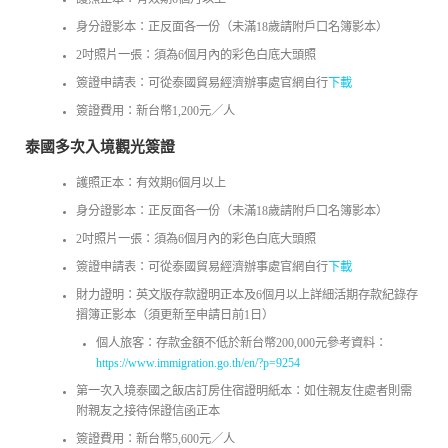
身分證影本：正反面各一份（未滿18歲請附戶口名簿影本）
2吋照片一張：須為6個月內的彩色白底大頭照
簽證申請表：可從泰國貿易經濟辦事處官網自行
下載
簽證費用：新台幣1,200元／人
泰國多次入境觀光簽證
護照正本：有效期6個月以上
身分證影本：正反面各一份（未滿18歲請附戶口名簿影本）
2吋照片一張：須為6個月內的彩色白底大頭照
簽證申請表：可從泰國貿易經濟辦事處官網自行
下載
財力證明：英文版存款證明正本及6個月以上詳細活期存款紀錄存
摺簿正影本（須更新至申請日前1日）
個人旅客：存款金額不低於新台幣200,000元參考資料：
https://www.immigration.go.th/en/?p=9254
第一次入境泰國之飯店訂房住宿證明紙本：如住親友住處者則需
附親友之接待保證信函正本
簽證費用：新台幣5,600元／人