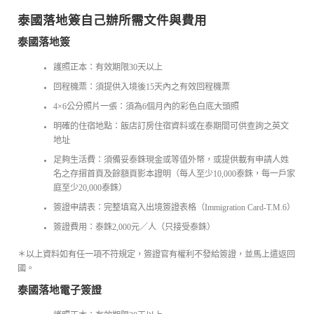
泰國落地簽自己辦所需文件與費用
泰國落地簽
護照正本：有效期限30天以上
回程機票：須提供入境後15天內之有效回程機票
4×6公分照片一張：須為6個月內的彩色白底大頭照
明確的住宿地點：飯店訂房住宿資料或在泰期間可供查詢之英文
地址
足夠生活費：須備妥泰銖現金或等值外幣，或提供載有申請人姓
名之存摺首頁及餘額頁影本證明（每人至少10,000泰銖，每一戶家
庭至少20,000泰銖）
簽證申請表：完整填寫入出境簽證表格（Immigration Card-T.M.6）
簽證費用：泰銖2,000元／人（只接受泰銖）
＊以上資料如有任一項不符規定，簽證官有權利不發給簽證，並馬上遣返回
國。
泰國落地電子簽證