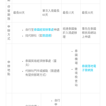
期
停
留
單次入境最長
最長60天
最長15天
最長30天
期
60天
限
申
抵達泰國後
事先在泰國
自行至
泰國經貿辦事處
申請
辦
於入境處辦
移民局網站
方
找代辦社（如
簽證通
）
理
上申請
式
泰
國
機
泰國貿易經濟辦事處（臺
申
場
北）
辦
泰國落地電
邊
地
子簽網頁
代辦社門市或據點（簽證通
境
點
有提供郵寄方式）
檢
查
站
自行
申