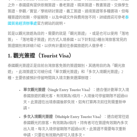
之外，泰國還有提供依親簽證、養老簽證、精英簽證、教書簽證、交換學生
簽證、參觀／實習／學術研討簽證、義工簽證、過境簽證等多種選項，但每
種簽證的效期、停留期限，以及申請文件與費用皆不同，詳細資訊可參考
泰
國貿易經濟辦事處
官方網站的說明。
若是以觀光旅遊為目的，需要的就是「觀光簽證」，或是也可以使用「落地
簽」、「落地電子簽證」的方式入境泰國。以下針對這3種台灣旅客常見的
簽證類別來詳細介紹，以供有計畫前往泰國旅遊的人做參考：
1. 觀光簽證（Tourist Visa）
泰國觀光簽證正是目前台灣旅客免簽的簽證類別，其適用目的為「觀光旅
遊」，此項簽證又可細分成「單次觀光簽證」和「多次入境觀光簽證」2
種，主要依據預計停留時間與入境次數來選擇辦理：
單次觀光簽證（Single Entry Tourist Visa）
：適合僅計劃單次入境
泰國旅遊的觀光客，有效期為3個月，入境後可停留期限不超過60
天。此簽證在出境泰國後即失效，如有打算再次前往則需重新申
請。
多次入境觀光簽證（Multiple Entry Tourist Visa）
：適合經常往返
泰國觀光的旅客，有效期為6個月，持有者可在簽證有效期內多次
出入境，每次入境停留期限不超過60天。此簽證不需要每次重新
申請，只要在有效期內即可入境多次。