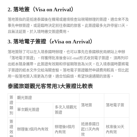
2. 落地簽（Visa on Arrival）
落地簽指的是抵達泰國後在機場或邊境檢查站現場辦理的簽證，適合來不及
事先申辦簽證，或是臨時決定前往泰國的旅客。此簽證最多允許停留15天，
且無法延簽，於入境時繳交簽證費用。
3. 落地電子簽證（eVisa on Arrival）
落地簽除了可以在入境泰國時辦理，也可以事先在泰國移民局網站上申辦
「落地電子簽證」，待獲得批准後會以E-mail形式收到電子簽證， 須再列印
出紙本隨身攜帶。此簽證有效期和停留期限皆為30天，在入境泰國時要將電
子簽證的紙本文件交給海關查驗。落地電子簽證雖然申請費用較高，但比起
用一般落地簽入境更為方便，適合怕麻煩、希望快速通關的旅客。
泰國旅遊觀光客常用3大簽證比較表
簽
觀光簽證
證
落地簽
落地電子簽
多次入境觀光
類
單次觀光簽證
簽證
別
簽
抵達泰國日
證
辦理後6個月
核准後30天
辦理後3個月內有效
起15天內有
效
內有效
內有效
效