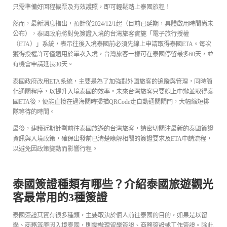
只需準備好回程機票及有效護照，即可輕鬆踏上泰國旅程！
然而，最新消息指出，預計從2024/12/1起（目前已延期，具體啟用時間尚未
公布），泰國政府將對免簽證入境的台灣旅客實施「電子旅行授權
（ETA）」系統，表示往後入境泰國前必須先線上申請取得泰國ETA。每次
獲得授權許可僅適用於單次入境，台灣旅客一樣可在泰國停留最多60天，並
有機會申請延長30天。
泰國政府改用ETA系統，主要是為了加強對外國旅客的追蹤與管理，同時簡
化通關程序，以提升入境泰國的效率。未來台灣旅客只要線上申辦並取得泰
國ETA後，便能直接在過海關時掃描QRCode走自動通關閘門，大幅縮短排
隊等待的時間。
最後，建議近期計劃前往泰國旅遊的台灣旅客，請密切關注最新的泰國簽證
資訊與入境政策，確保出發前已清楚瞭解相關的簽證要求及ETA申請流程，
以避免因政策變動而影響行程。
泰國簽證種類有哪些？介紹泰國旅遊觀光
客最常用的3種簽證
泰國簽證其實有很多種類，主要取決於個人前往泰國的目的，如果是以留
學、商務等原因入境泰國，則需辦理留學簽證、商務簽證或工作簽證。除此