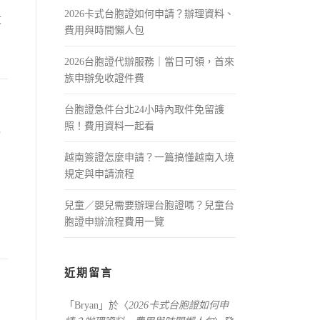
2026卡式台胞證如何申請？辦理資料、
文
費用與時間懶人包
2026台胞證代辦服務｜當日可領，首來
族申辦免收證件費
台胞證急件台北24小時內取件免留護
解
照！費用資料一起看
越南簽證怎麼申請？一篇搞懂越南入境
規定與申請流程
兒童／嬰兒需要辦理台胞證嗎？兒童台
胞證申辦流程費用一覽
近期留言
「
Bryan
」於〈
2026卡式台胞證如何申