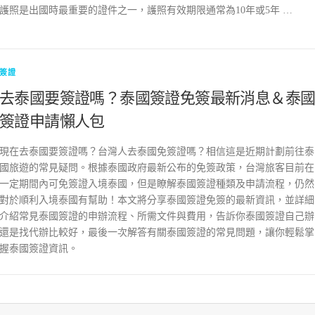
護照是出國時最重要的證件之一，護照有效期限通常為10年或5年 …
簽證
去泰國要簽證嗎？泰國簽證免簽最新消息＆泰
簽證申請懶人包
現在去泰國要簽證嗎？台灣人去泰國免簽證嗎？相信這是近期計劃前往泰
國旅遊的常見疑問。根據泰國政府最新公布的免簽政策，台灣旅客目前在
一定期間內可免簽證入境泰國，但是瞭解泰國簽證種類及申請流程，仍然
對於順利入境泰國有幫助！本文將分享泰國簽證免簽的最新資訊，並詳細
介紹常見泰國簽證的申辦流程、所需文件與費用，告訴你泰國簽證自己辦
還是找代辦比較好，最後一次解答有關泰國簽證的常見問題，讓你輕鬆掌
握泰國簽證資訊。