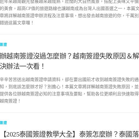
近年來越南觀光發展越來越成熟，壯闊的大自然風景，搭配上美味又平價
的美食，超高CP值的旅遊路線也讓越南成為台灣人出國首選之一，本篇
章將詳解越南簽證申辦流程及注意事項，想出發去越南旅遊的你，千萬別
錯過這篇文章囉！
簽證
辦越南簽證沒過怎麼辦？越南簽證失敗原因＆
決辦法一次看！
辛辛苦苦送出越南簽證申請資料，卻在要出國前才收到越南簽證失敗的通
知，到底該怎麼辦才好？別擔心！本篇文章將詳解越南簽證失敗原因，並
提供各位辦越南簽證必知的注意事項及要點，幫助各位更順利且快速取得
越南簽證！
簽證
【2025泰國簽證教學大全】泰簽怎麼辦？泰國落