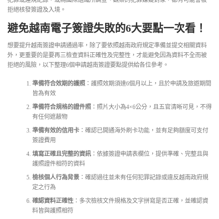
犯罪或違規紀錄，或為國際組織所調查、觀察的犯罪嫌疑對象，都有可能會被
拒絕核發簽證及入境。
避免越南電子簽證失敗的6大要點一次看！
想要提升越南簽證申請通過率，除了要依照越南政府規定準備並提交相關資料
外，更重要的是要再三檢查資料正確性及完整性，才能避免因為資料不全而被
拒絕的風險，以下整理6個申請越南簽證要點提供給各位參考。
準備符合效期的護照
：護照效期須達6個月以上，且於申請及旅遊期間
皆為有效
準備符合規格的證件照
：照片大小為4×6公分，且五官清晰可見，不得
有任何遮蔽物
準備有效的信用卡
：確認已開通海外刷卡功能，並有足夠額度可支付
簽證費用
填寫正確且完整的資訊
：依據簽證申請表欄位，提供準確、完整且與
護照證件相符的資料
檢核個人行為背景
：確認過往並未有任何犯罪記錄或違反越南政府規
定之行為
確認資料正確性
：多次檢核文件規格及文字拼寫是否正確，並確認資
料皆與護照相符