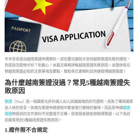
辛辛苦苦送出越南簽證申請資料，卻在要出國前才收到越南簽證失敗的通知，
到底該怎麼辦才好？別擔心！本篇文章將詳解越南簽證失敗原因，並提供各位
辦越南簽證必知的注意事項及要點，幫助各位更順利且快速取得越南簽證！
為什麼越南簽證沒過？常見5種越南簽證失
敗原因
簽證
（Visa）是一個國家允許外國人出入該國國境的許可證明，而為了確保國家
及人民的安全，各國在簽證申請過程中都會進行嚴格的審核。因此若申請
越南
簽證
時提供的文件資料不完整或不正確，就很容易被拒絕取得簽證，以下為目
前最常見的5種越南簽證失敗原因。
1.證件照不合規定