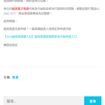
簽證通代辦服務，絕對值得您信賴！
有任何
越南電子簽證
代辦及代抽急及修改打錯資料的問題，都歡迎撥打電話02-
2541-5271，將由簽證通專員為您服務！
延伸閱讀：
越南簽證怎麼申請？一篇搞懂越南入境規定與申請流程
【2024越南簽證懶人包】越南簽證辦理教學及代辦申請入口
轉發給朋友
分類:
簽證