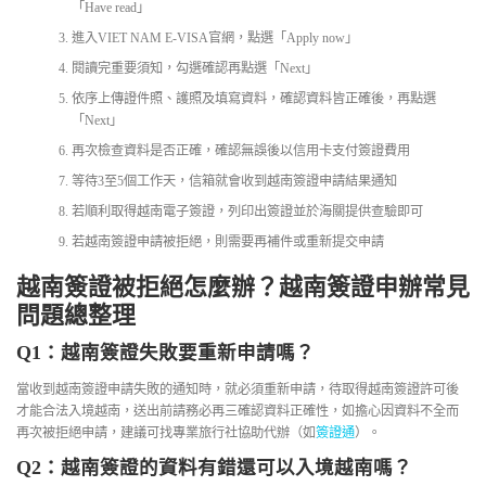
「Have read」
進入VIET NAM E-VISA官網，點選「Apply now」
閱讀完重要須知，勾選確認再點選「Next」
依序上傳證件照、護照及填寫資料，確認資料皆正確後，再點選
「Next」
再次檢查資料是否正確，確認無誤後以信用卡支付簽證費用
等待3至5個工作天，信箱就會收到越南簽證申請結果通知
若順利取得越南電子簽證，列印出簽證並於海關提供查驗即可
若越南簽證申請被拒絕，則需要再補件或重新提交申請
越南簽證被拒絕怎麼辦？越南簽證申辦常見
問題總整理
Q1：越南簽證失敗要重新申請嗎？
當收到越南簽證申請失敗的通知時，就必須重新申請，待取得越南簽證許可後
才能合法入境越南，送出前請務必再三確認資料正確性，如擔心因資料不全而
再次被拒絕申請，建議可找專業旅行社協助代辦（如
簽證通
）。
Q2：越南簽證的資料有錯還可以入境越南嗎？