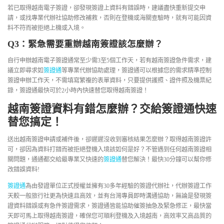
若已取得越南電子簽證，卻發現簽證上資料有錯誤時，建議盡快重新提交申
請，或找專業代辦社協助修改補救，否則在登機或海關查驗時，就有可能因資
料不符而被拒絕上機或入境。
Q3：緊急需要重辦越南簽證該怎麼辦？
自行申辦越南電子簽證通常至少需3至5個工作天，若有越南簽證急件需求，建
議立即尋求如
簽證通
等專業代辦協助處理，簽證通可以根據您的需求精準控制
簽證申辦工作天，不需填寫繁複的表單資料，只要提供護照、證件照及機票紀
錄，簽證通最快可於2小時內快速替您取得越南簽證！
越南簽證資料有錯怎麼辦？交給簽證通快速
替您搞定！
送出越南簽證申請或補件後，卻遲遲沒收到審核結果怎麼辦？取得越南簽證許
可，卻因為資料打錯而被拒絕登機入境該如何是好？不管遇到任何越南簽證相
關問題，通通都交給最專業又快速的
簽證通
替您解決！最快30分鐘可以幫你修
改錯誤資料!
簽證通
為由發證單位正式授權並擁有30多年經驗的簽證代辦社，代辦簽證工作
天較一般旅行社更為快速且高效，並有台灣專員即時溝通協助，無論是發現簽
證資料錯誤或有急件簽證需求，簽證通皆能協助催簽抽急及緊急修正，最快當
天即可馬上取得越南簽證，確保您可順利登機及入境越南，高效率又高品質的