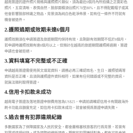
越南簽證的證件照片規格與護照照片類似，須為最近6個月內所拍攝之正面彩色
照片，五官清晰、表情自然，臉部面積須佔照片70至80%，且不得配戴帽子或其
他會影響臉部辨識之物品，背景須為純白色乾淨佈景，如有任一條件不符就有
機會被退件。
2.護照過期或效期未達6個月
護照效期須在申請簽證及旅遊期間均保持有效，且剩餘有效期間不低於6個月，
若申請時護照效期有達6個月以上，但預計在越南的旅遊期間護照將過期，簽證
申請也會被拒絕。
3.資料填寫不完整或不正確
申請越南簽證需使用英文填寫資料，請務必再三確認姓名、生日、護照號碼等
資料是否正確，且須與護照證件資料相符，如果有任何錯誤或不完整的資訊，
就無法順利取得簽證。
4.信用卡扣款未成功
越南電子簽證及落地簽證申辦費用皆為US$25，申請前請確認信用卡有開啟海外
刷卡功能且額度充足，如信用卡扣款未成功，就會被視爲簽證申請失敗。
5.過去曾有犯罪違規紀錄
多數國家為了保障國家及人民的安全，都會嚴格審核旅客的行爲背景，若曾有